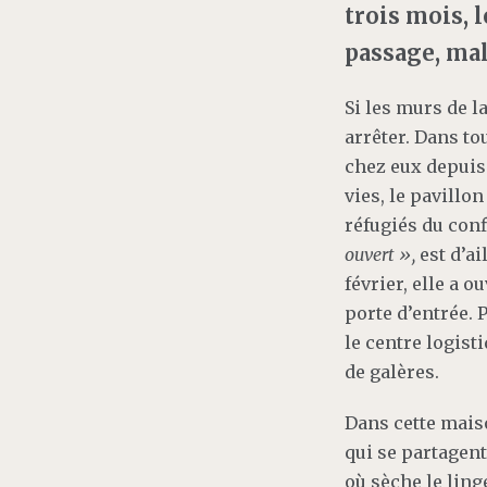
trois mois, 
passage, malg
Si les murs de l
arrêter. Dans to
chez eux depuis 
vies, le pavillo
réfugiés du conf
ouvert »,
est d’ai
février, elle a 
porte d’entrée. 
le centre logist
de galères.
Dans cette maiso
qui se partagent
où sèche le ling