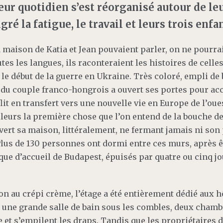
leur quotidien s’est réorganisé autour de le
ré la fatigue, le travail et leurs trois enfa
a maison de Katia et Jean pouvaient parler, on ne pourrai
utes les langues, ils raconteraient les histoires de celle
le début de la guerre en Ukraine. Très coloré, empli de b
n du couple franco-hongrois a ouvert ses portes pour acc
lit en transfert vers une nouvelle vie en Europe de l’oue
lleurs la première chose que l’on entend de la bouche de
ouvert sa maison, littéralement, ne fermant jamais ni son 
Plus de 130 personnes ont dormi entre ces murs, après 
ique d’accueil de Budapest, épuisés par quatre ou cinq j
n au crépi crème, l’étage a été entièrement dédié aux h
 une grande salle de bain sous les combles, deux chambr
e et s’empilent les draps. Tandis que les propriétaires 