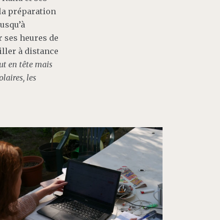
 la préparation
jusqu’à
er ses heures de
iller à distance
out en tête mais
laires, les