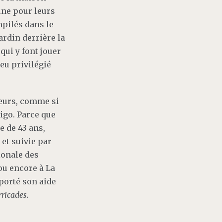
une pour leurs
mpilés dans le
ardin derrière la
qui y font jouer
ieu privilégié
iteurs, comme si
frigo. Parce que
e de 43 ans,
 et suivie par
ionale des
ou encore à La
pporté son aide
rricades.