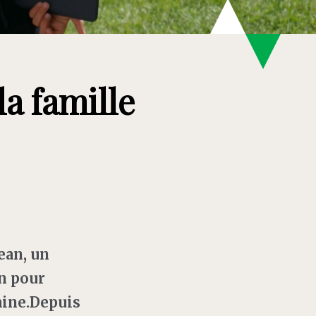
la famille
ean, un
on pour
raine.Depuis