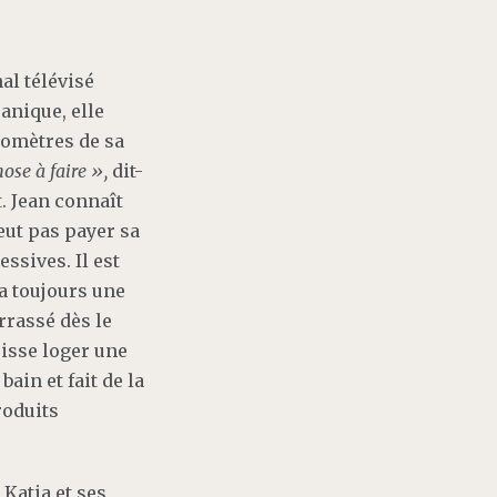
al télévisé
anique, elle
lomètres de sa
hose à faire »,
dit-
. Jean connaît
peut pas payer sa
ssives. Il est
 a toujours une
arrassé dès le
isse loger une
bain et fait de la
roduits
 Katia et ses