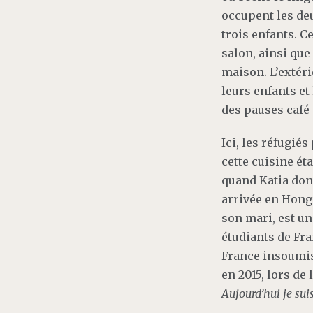
occupent les de
trois enfants. C
salon, ainsi que
maison. L’extéri
leurs enfants et 
des pauses café 
Ici, les réfugié
cette cuisine éta
quand Katia donn
arrivée en Hongr
son mari, est un
étudiants de Fra
France insoumise
en 2015, lors de
Aujourd’hui je suis