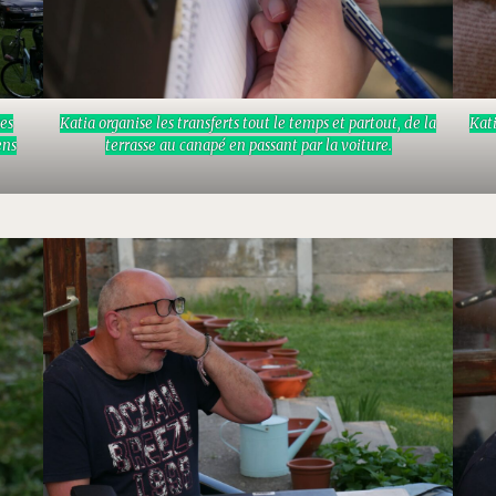
ses
Katia organise les transferts tout le temps et partout, de la
Kati
ens
terrasse au canapé en passant par la voiture.