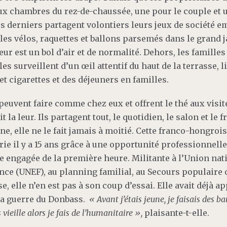
ux chambres du rez-de-chaussée, une pour le couple et 
es derniers partagent volontiers leurs jeux de société e
 les vélos, raquettes et ballons parsemés dans le grand j
eur est un bol d’air et de normalité. Dehors, les familles 
les surveillent d’un œil attentif du haut de la terrasse, l
et cigarettes et des déjeuners en familles.
s peuvent faire comme chez eux et offrent le thé aux vis
it la leur. Ils partagent tout, le quotidien, le salon et le 
e, elle ne le fait jamais à moitié. Cette franco-hongrois
ie il y a 15 ans grâce à une opportunité professionnelle
e engagée de la première heure. Militante à l’Union nat
nce (UNEF), au planning familial, au Secours populaire 
, elle n’en est pas à son coup d’essai. Elle avait déjà a
 la guerre du Donbass.
« Avant j’étais jeune, je faisais des ba
 vieille alors je fais de l’humanitaire »,
plaisante-t-elle.