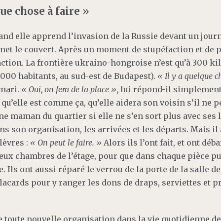
que chose à faire
»
uand elle apprend l’invasion de la Russie devant un journ
emet le couvert. Après un moment de stupéfaction et de p
ction. La frontière ukraino-hongroise n’est qu’à 300 ki
 000 habitants, au sud-est de Budapest).
« Il y a quelque c
 mari.
« Oui, on fera de la place »,
lui répond-il simplement
 qu’elle est comme ça, qu’elle aidera son voisin s’il ne 
une maman du quartier si elle ne s’en sort plus avec ses le
s son organisation, les arrivées et les départs. Mais il
lèvres :
« On peut le faire. »
Alors ils l’ont fait, et ont déb
eux chambres de l’étage, pour que dans chaque pièce pu
 Ils ont aussi réparé le verrou de la porte de la salle de 
lacards pour y ranger les dons de draps, serviettes et p
e toute nouvelle organisation dans la vie quotidienne de