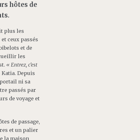
urs hôtes de
nts.
t plus les
s et ceux passés
ibelots et de
ueillir les
st.
« Entrez, c’est
 Katia. Depuis
portail ni sa
être passés par
ours de voyage et
ôtes de passage,
es et un palier
de la maison