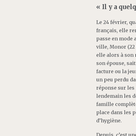
« Il y a quel
Le 24 février, q
français, elle r
passe en mode a
ville, Monor (22
elle alors à son
son épouse, sait
facture ou la je
un peu perdu dan
réponse sur les 
lendemain les d
famille complète.
place dans les p
d’hygiène.
Depuis, c’est un