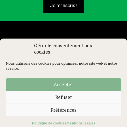
Je m'inscris !
Gérer le consentement aux
cookies
Nous utilisons des cookies pour optimiser notre site web et notre
service.
Qui sommes-nous ?
Contact
Newsletter
Accepter
Mentions légales
Politique de cookies
Refuser
Préférences
© CFJ - Tous droits réservés
Politique de cookies
Mentions légales